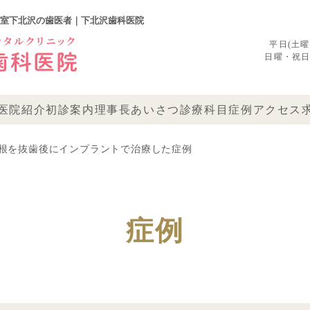
室下北沢の歯医者｜下北沢歯科医院
平日(土曜)1
日曜・祝日 09
医院紹介
初診案内
理事長あいさつ
診療科目
症例
アクセス
根を抜歯後にインプラントで治療した症例
症例