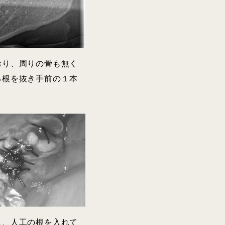
おり、周りの骨も無く
る根を抜き手前の１本
し、人工の根を入れて