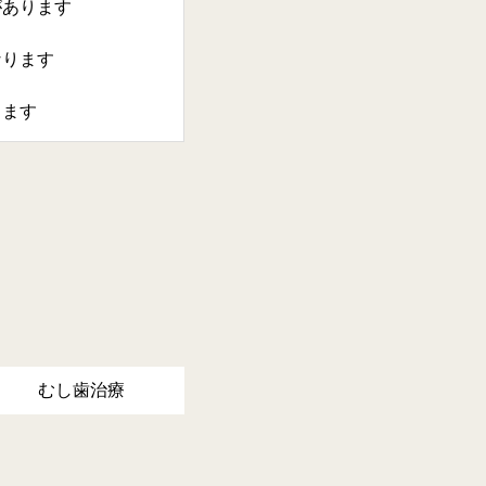
があります
なります
ります
むし歯治療