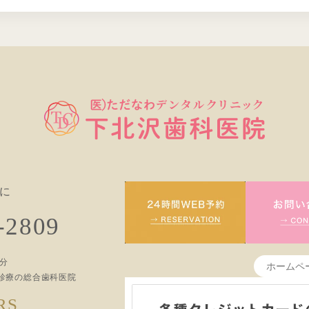
に
-2809
4分
で診療の総合歯科医院
RS