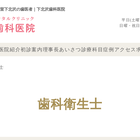
室下北沢の歯医者｜下北沢歯科医院
平日(土曜)1
日曜・祝日 09
医院紹介
初診案内
理事長あいさつ
診療科目
症例
アクセス
士
歯科衛生士