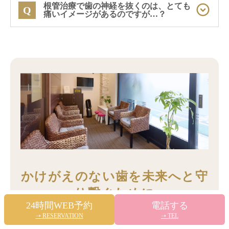
例えば、糖分を多く含む飲食物の間食頻度が高
根管治療で歯の神経を抜くのは、とても
Q
痛いイメージがあるのですが…？
いといった「食生活」、唾液の分泌量が少なく
虫歯が比較的深かった場合、歯を削った刺激に
お口が乾燥しやすいといった「唾液の性質」、
よって歯の神経が一時的に過敏になり、治療後
A
あるいは歯並びが複雑で磨き残しが多くなりが
に冷たいものなどでしみたり軽い痛みを感じた
ちな「お口の環境」などが挙げられます。
りすることがあります。
いいえ、治療中に痛みを感じることはほとんど
これらの要因は、生活習慣の見直しや歯科医院
これは異常な反応ではなく、多くの場合時間の
ありませんので、どうぞご安心ください。
での専門的な予防ケア（フッ素塗布やシーラン
経過と共に自然に落ち着いていきますので、ご
根管治療を行う際は、処置を開始する前に必ず
ト、クリーニングなど）によって、ある程度コ
安心ください。
局所麻酔を十分な時間をかけてしっかりと効か
ントロールしリスクを低減させることが可能で
しかし、症状がなかなか改善しない、あるいは
せます。
す。
以前よりも強くなるような場合は他の原因も考
麻酔が効いていることを確認してから治療を始
えられますので、決して我慢なさらず早めにご
めますので、痛みを感じることなくリラックス
相談ください。
した状態で治療を受けていただけます。
かけがえのない歯を未来へと守
り繋ぐために
24時間WEB予約
電話する
➝ RESERVATION
➝ TEL
虫歯は、ごく初期の段階で発見し適切な対処を