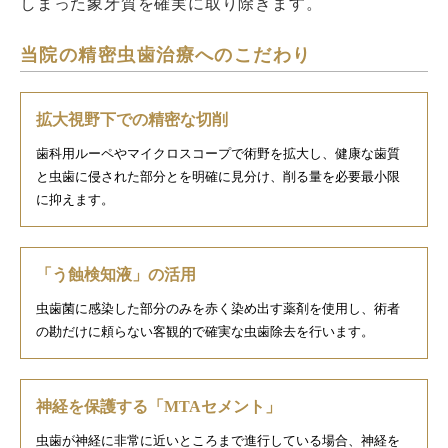
しまった象牙質を確実に取り除きます。
当院の精密虫歯治療へのこだわり
拡大視野下での精密な切削
歯科用ルーペやマイクロスコープで術野を拡大し、健康な歯質
と虫歯に侵された部分とを明確に見分け、削る量を必要最小限
に抑えます。
「う蝕検知液」の活用
虫歯菌に感染した部分のみを赤く染め出す薬剤を使用し、術者
の勘だけに頼らない客観的で確実な虫歯除去を行います。
神経を保護する「MTAセメント」
虫歯が神経に非常に近いところまで進行している場合、神経を