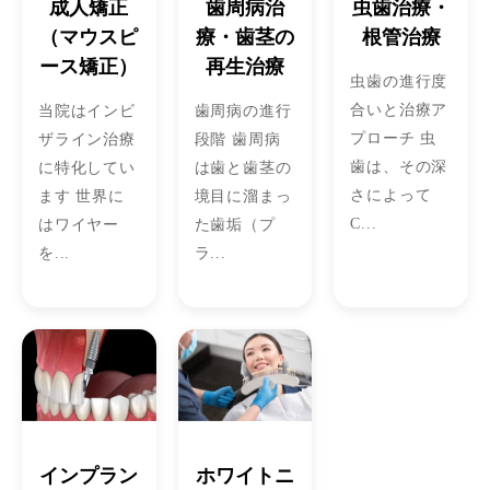
成人矯正
歯周病治
虫歯治療・
（マウスピ
療・歯茎の
根管治療
ース矯正）
再生治療
虫歯の進行度
合いと治療ア
当院はインビ
歯周病の進行
プローチ 虫
ザライン治療
段階 歯周病
歯は、その深
に特化してい
は歯と歯茎の
さによって
ます 世界に
境目に溜まっ
C...
はワイヤー
た歯垢（プ
を...
ラ...
インプラン
ホワイトニ