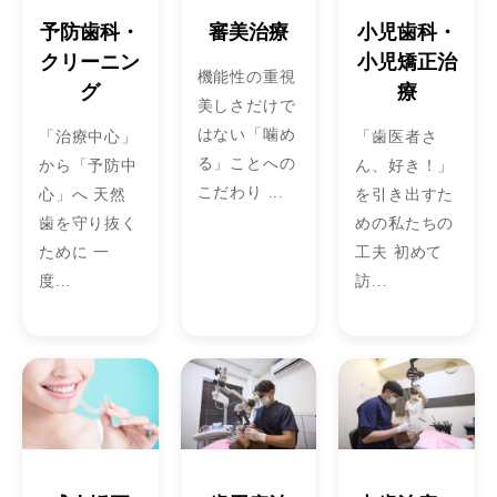
予防歯科・
審美治療
小児歯科・
クリーニン
小児矯正治
機能性の重視
グ
療
美しさだけで
はない「噛め
「治療中心」
「歯医者さ
る」ことへの
から「予防中
ん、好き！」
こだわり ...
心」へ 天然
を引き出すた
歯を守り抜く
めの私たちの
ために 一
工夫 初めて
度...
訪...