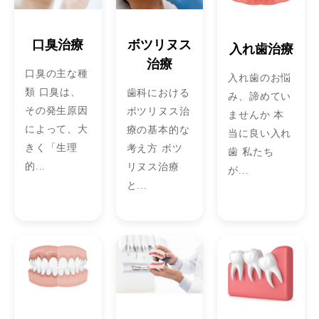
口臭治療
ボツリヌス
入れ歯治療
治療
口臭の主な種
入れ歯のお悩
類 口臭は、
歯科における
み、諦めてい
その発生原因
ボツリヌス治
ませんか 本
によって、大
療の基本的な
当に良い入れ
きく「生理
考え方 ボツ
歯 私たち
的...
リヌス治療
が...
と...