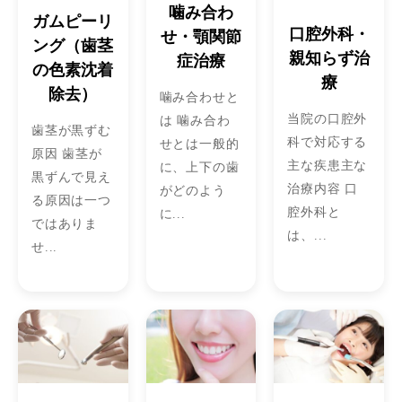
噛み合わ
ガムピーリ
口腔外科・
せ・顎関節
ング（歯茎
親知らず治
症治療
の色素沈着
療
除去）
噛み合わせと
当院の口腔外
は 噛み合わ
歯茎が黒ずむ
科で対応する
せとは一般的
原因 歯茎が
主な疾患主な
に、上下の歯
黒ずんで見え
治療内容 口
がどのよう
る原因は一つ
腔外科と
に...
ではありま
は、...
せ...