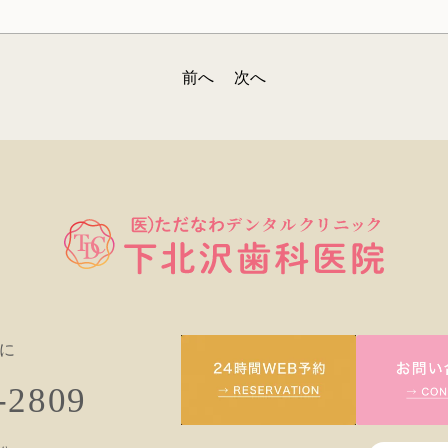
前へ
次へ
に
-2809