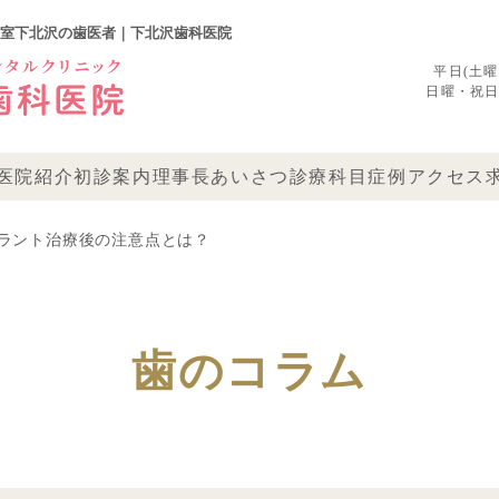
室下北沢の歯医者｜下北沢歯科医院
平日(土曜)1
日曜・祝日 09
医院紹介
初診案内
理事長あいさつ
診療科目
症例
アクセス
ラント治療後の注意点とは？
歯のコラム