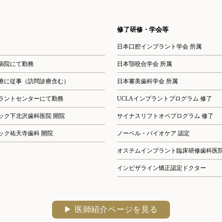
修了研修・学会等
日本口腔インプラント学会 所属
病院にて勤務
日本顎咬合学会 所属
療に従事（訪問診療含む）
日本審美歯科学会 所属
ラントセンターにて勤務
UCLAインプラントプログラム 修了
ック下北沢歯科医院 開院
サイナスリフトオペプログラム 修了
ック祐天寺歯科 開院
ノーベル・バイオケア 認定
オステムインプラント臨床研修歯科医
インビザライン矯正認定ドクター
▶︎ 医師紹介ページを見る