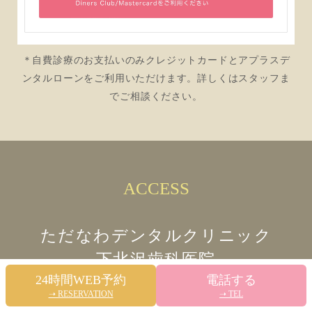
＊自費診療のお支払いのみクレジットカードとアプラスデ
ンタルローンをご利用いただけます。詳しくはスタッフま
でご相談ください。
ACCESS
ただなわデンタルクリニック
下北沢歯科医院
24時間WEB予約
電話する
〒155-0031
➝ RESERVATION
➝ TEL
東京都世田谷区北沢3-34-5 橋本ビル1階